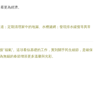
遠看更為經濟。
水道；定期清理家中的地漏、水槽濾網；發現排水緩慢等異常
接“福氣”。這項看似基礎的工作，實則關乎民生細節，是確保
將為無錫的春節增添更多溫馨與光彩。