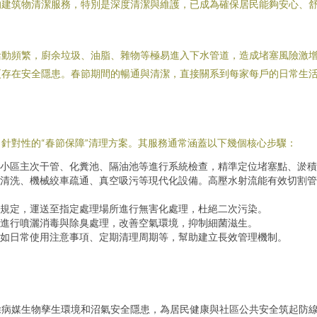
的建筑物清潔服務，特別是深度清潔與維護，已成為確保居民能夠安心、
活動頻繁，廚余垃圾、油脂、雜物等極易進入下水管道，造成堵塞風險激
更存在安全隱患。春節期間的暢通與清潔，直接關系到每家每戶的日常生
針對性的“春節保障”清理方案。其服務通常涵蓋以下幾個核心步驟：
小區主次干管、化糞池、隔油池等進行系統檢查，精準定位堵塞點、淤積
清洗、機械絞車疏通、真空吸污等現代化設備。高壓水射流能有效切割管
規定，運送至指定處理場所進行無害化處理，杜絕二次污染。
進行噴灑消毒與除臭處理，改善空氣環境，抑制細菌滋生。
如日常使用注意事項、定期清理周期等，幫助建立長效管理機制。
除病媒生物孳生環境和沼氣安全隱患，為居民健康與社區公共安全筑起防