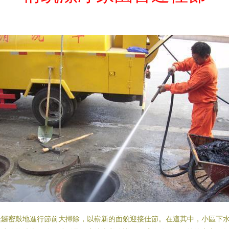
緊鑼密鼓地進行節前大掃除，以嶄新的面貌迎接佳節。在這其中，小區下