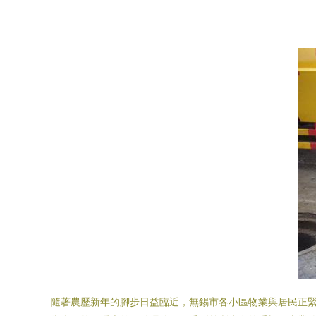
隨著農歷新年的腳步日益臨近，無錫市各小區物業與居民正