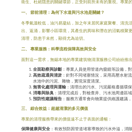
衛生、杜絕隱患的關鍵環節，正受到前所未有的重視。專業
一、 節前清理：為何下水道與污水池是關鍵？
冬季氣溫較低，油污易凝結，加之年末居民家庭聚餐、清洗
出、返涌，影響小區環境，其產生的異味和潛在的沼氣積聚
清理，防患于未然，顯得尤為迫切。
二、 專業服務：科學流程保障高效與安全
面對這一需求，無錫本地的專業建筑物清潔服務公司紛紛推出
全面勘察與診斷
：專業人員使用管道內窺鏡等設備，對
高效疏通與清淤
：針對不同堵塞情況，采用高壓水射流
水池中的污泥、雜物，實現深度清潔。
無害化處理與運輸
：清理出的污水、污泥嚴格遵循環保
消毒與除臭
：清理完成后，對檢查井、污水池周邊區域
預防性建議報告
：服務方通常會向物業提供維護建議，
三、 綜合效益：超越清潔的多元價值
專業的清理服務帶來的價值遠不止于表面的通暢：
保障健康與安全
：有效預防因管道堵塞導致的污水外溢，消