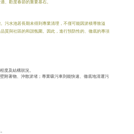
舒適、歡度春節的重要基石。
增。污水池若長期未得到專業清理，不僅可能因淤積導致溢
活品質與社區的和諧氛圍。因此，進行預防性的、徹底的專項
程度及結構狀況。
壁附著物、沖散淤堵；專業吸污車則能快速、徹底地清運污
線。