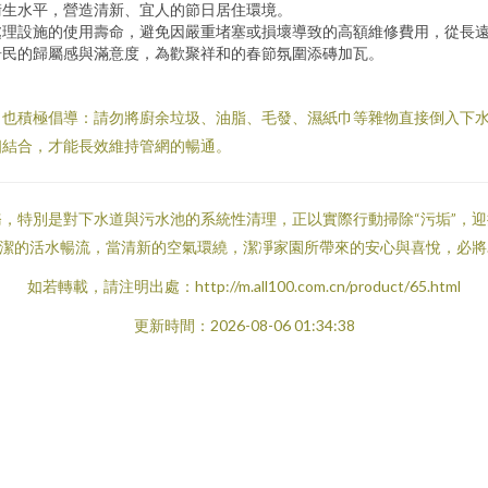
衛生水平，營造清新、宜人的節日居住環境。
處理設施的使用壽命，避免因嚴重堵塞或損壞導致的高額維修費用，從長
居民的歸屬感與滿意度，為歡聚祥和的春節氛圍添磚加瓦。
司也積極倡導：請勿將廚余垃圾、油脂、毛發、濕紙巾等雜物直接倒入下
相結合，才能長效維持管網的暢通。
，特別是對下水道與污水池的系統性清理，正以實際行動掃除“污垢”，迎
清潔的活水暢流，當清新的空氣環繞，潔凈家園所帶來的安心與喜悅，必
如若轉載，請注明出處：http://m.all100.com.cn/product/65.html
更新時間：2026-08-06 01:34:38