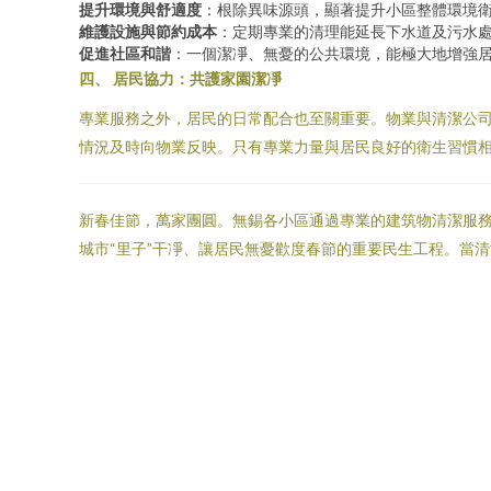
提升環境與舒適度
：根除異味源頭，顯著提升小區整體環境
維護設施與節約成本
：定期專業的清理能延長下水道及污水
促進社區和諧
：一個潔凈、無憂的公共環境，能極大地增強
四、 居民協力：共護家園潔凈
專業服務之外，居民的日常配合也至關重要。物業與清潔公
情況及時向物業反映。只有專業力量與居民良好的衛生習慣
新春佳節，萬家團圓。無錫各小區通過專業的建筑物清潔服務
城市“里子”干凈、讓居民無憂歡度春節的重要民生工程。當